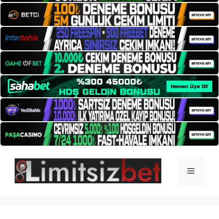
İçeriğe
atla
Menü