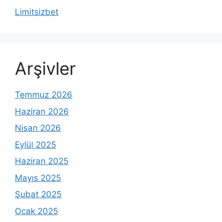
Limitsizbet
Arşivler
Temmuz 2026
Haziran 2026
Nisan 2026
Eylül 2025
Haziran 2025
Mayıs 2025
Şubat 2025
Ocak 2025