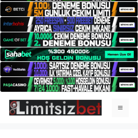
İçeriğe
atla
Menü