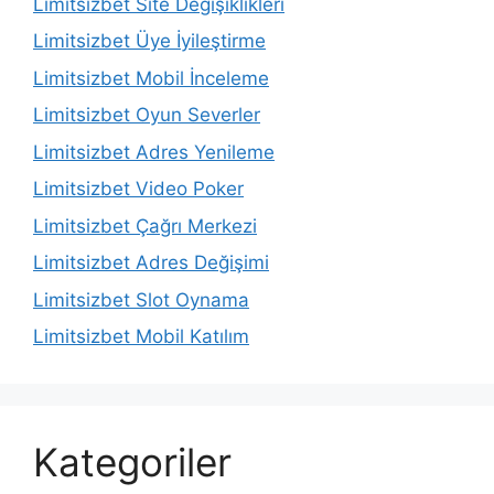
Limitsizbet Site Değişiklikleri
Limitsizbet Üye İyileştirme
Limitsizbet Mobil İnceleme
Limitsizbet Oyun Severler
Limitsizbet Adres Yenileme
Limitsizbet Video Poker
Limitsizbet Çağrı Merkezi
Limitsizbet Adres Değişimi
Limitsizbet Slot Oynama
Limitsizbet Mobil Katılım
Kategoriler