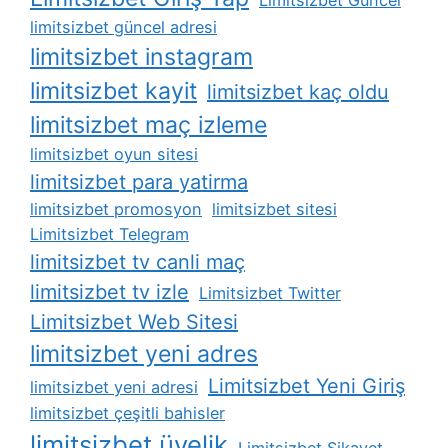
Limitsizbet Güncel
limitsizbet güncel adresi
limitsizbet instagram
limitsizbet kayit
limitsizbet kaç oldu
limitsizbet maç izleme
limitsizbet oyun sitesi
limitsizbet para yatirma
limitsizbet promosyon
limitsizbet sitesi
Limitsizbet Telegram
limitsizbet tv canli maç
limitsizbet tv izle
Limitsizbet Twitter
Limitsizbet Web Sitesi
limitsizbet yeni adres
Limitsizbet Yeni Giriş
limitsizbet yeni adresi
limitsizbet çeşitli bahisler
limitsizbet üyelik