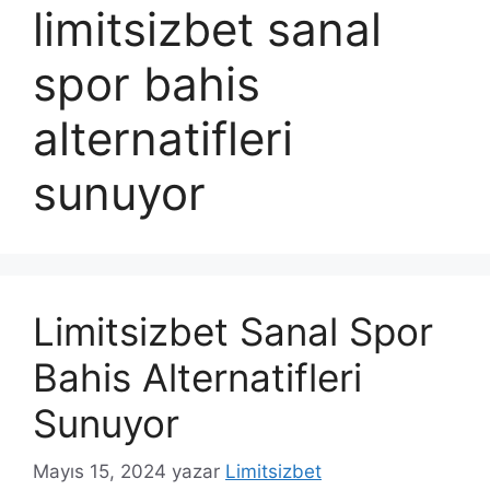
limitsizbet sanal
spor bahis
alternatifleri
sunuyor
Limitsizbet Sanal Spor
Bahis Alternatifleri
Sunuyor
Mayıs 15, 2024
yazar
Limitsizbet