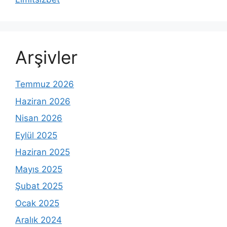
Arşivler
Temmuz 2026
Haziran 2026
Nisan 2026
Eylül 2025
Haziran 2025
Mayıs 2025
Şubat 2025
Ocak 2025
Aralık 2024