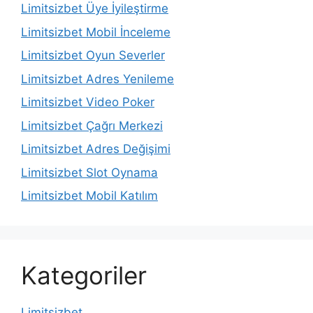
Limitsizbet Üye İyileştirme
Limitsizbet Mobil İnceleme
Limitsizbet Oyun Severler
Limitsizbet Adres Yenileme
Limitsizbet Video Poker
Limitsizbet Çağrı Merkezi
Limitsizbet Adres Değişimi
Limitsizbet Slot Oynama
Limitsizbet Mobil Katılım
Kategoriler
Limitsizbet