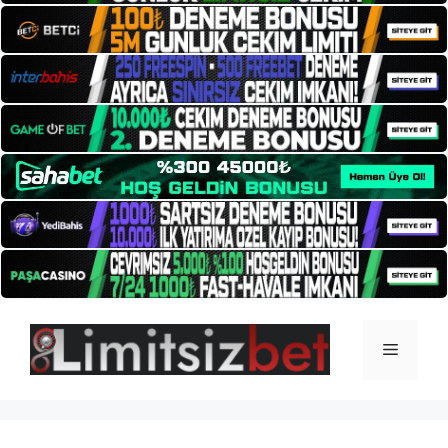
İçeriğe
atla
Menü