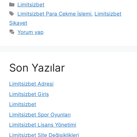
Kategoriler
Limitsizbet
Etiketler
Limitsizbet Para Çekme İşlemi
,
Limitsizbet
Şikayet
Yorum yap
Son Yazılar
Limitsizbet Adresi
Limitsizbet Giriş
Limitsizbet
Limitsizbet Spor Oyunları
Limitsizbet Lisans Yönetimi
Limitsizbet Site Değişiklikleri