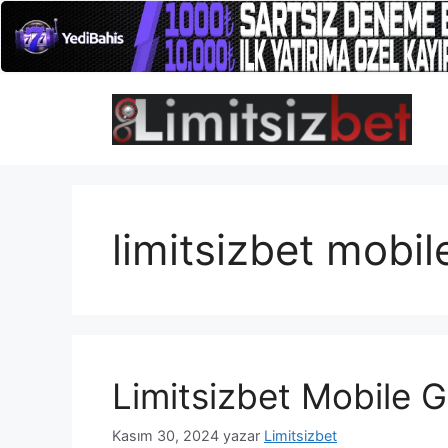
İçeriğe
atla
limitsizbet mobile
Limitsizbet Mobile Gü
Kasım 30, 2024
yazar
Limitsizbet