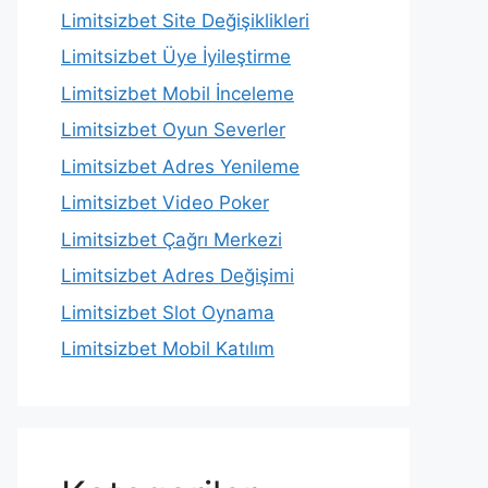
Limitsizbet Site Değişiklikleri
Limitsizbet Üye İyileştirme
Limitsizbet Mobil İnceleme
Limitsizbet Oyun Severler
Limitsizbet Adres Yenileme
Limitsizbet Video Poker
Limitsizbet Çağrı Merkezi
Limitsizbet Adres Değişimi
Limitsizbet Slot Oynama
Limitsizbet Mobil Katılım