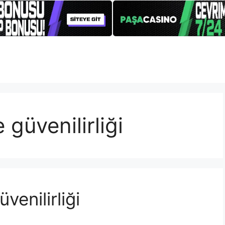
 güvenilirliği
venilirliği