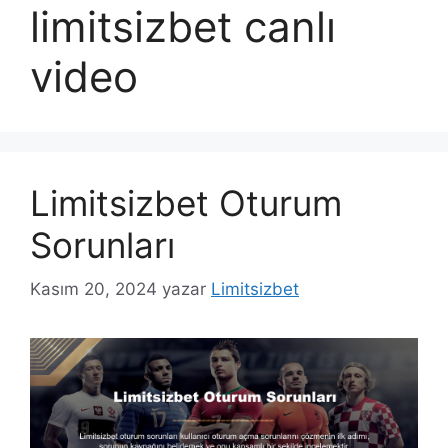
limitsizbet canlı
video
Limitsizbet Oturum
Sorunları
Kasım 20, 2024
yazar
Limitsizbet