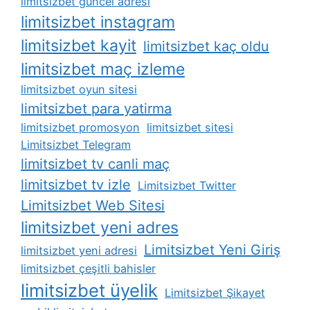
limitsizbet güncel adresi
limitsizbet instagram
limitsizbet kayit
limitsizbet kaç oldu
limitsizbet maç izleme
limitsizbet oyun sitesi
limitsizbet para yatirma
limitsizbet promosyon
limitsizbet sitesi
Limitsizbet Telegram
limitsizbet tv canli maç
limitsizbet tv izle
Limitsizbet Twitter
Limitsizbet Web Sitesi
limitsizbet yeni adres
Limitsizbet Yeni Giriş
limitsizbet yeni adresi
limitsizbet çeşitli bahisler
limitsizbet üyelik
Limitsizbet Şikayet