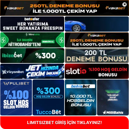
×
LIMITSIZBET GİRİŞ İÇİN TIKLAYINIZ!