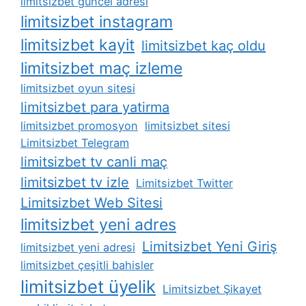
limitsizbet güncel adresi
limitsizbet instagram
limitsizbet kayit
limitsizbet kaç oldu
limitsizbet maç izleme
limitsizbet oyun sitesi
limitsizbet para yatirma
limitsizbet promosyon
limitsizbet sitesi
Limitsizbet Telegram
limitsizbet tv canli maç
limitsizbet tv izle
Limitsizbet Twitter
Limitsizbet Web Sitesi
limitsizbet yeni adres
Limitsizbet Yeni Giriş
limitsizbet yeni adresi
limitsizbet çeşitli bahisler
limitsizbet üyelik
Limitsizbet Şikayet