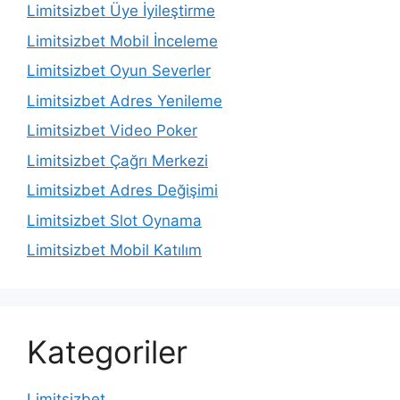
Limitsizbet Üye İyileştirme
Limitsizbet Mobil İnceleme
Limitsizbet Oyun Severler
Limitsizbet Adres Yenileme
Limitsizbet Video Poker
Limitsizbet Çağrı Merkezi
Limitsizbet Adres Değişimi
Limitsizbet Slot Oynama
Limitsizbet Mobil Katılım
Kategoriler
Limitsizbet