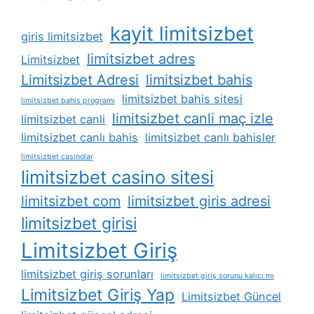
kayit limitsizbet
giris limitsizbet
limitsizbet adres
Limitsizbet
Limitsizbet Adresi
limitsizbet bahis
limitsizbet bahis sitesi
limitsizbet bahis programı
limitsizbet canli maç izle
limitsizbet canli
limitsizbet canlı bahis
limitsizbet canlı bahisler
limitsizbet casinolar
limitsizbet casino sitesi
limitsizbet com
limitsizbet giris adresi
limitsizbet girisi
Limitsizbet Giriş
limitsizbet giriş sorunları
limitsizbet giriş sorunu kalıcı mı
Limitsizbet Giriş Yap
Limitsizbet Güncel