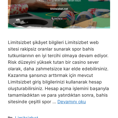
Limitsizbet şikâyet bilgileri Limitsizbet web
sitesi rakipsiz oranlar sunarak spor bahis
tutkunlarının en iyi tercihi olmaya devam ediyor.
Risk düzeyini yüksek tutan bir casino sever
olarak, daha zahmetsizce kar elde edebilirsiniz.
Kazanma şansınızı arttırmak için mevcut
Limitsizbet giriş bilgilerinizi kullanarak hesap
oluşturabilirsiniz. Hesap açma işlemini başarıyla
tamamladıktan ve para yatırdıktan sonra, bahis
sitesinde çeşitli spor …
Devamını oku
Kategoriler