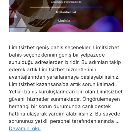
Limitsizbet geniş bahis seçenekleri Limitsizbet
bahis seçeneklerinin geniş bir yelpazede
sunulduğu adreslerden biridir. Bu adımları takip
ederek artık Limitsizbet hizmetlerinin
avantajlarından yararlanmaya başlayabilirsiniz.
Limitsizbet kazansana’da artık sorun kalmadı.
Yetkili bahis kuruluşlarından biri olan Limitsizbet
güvenli hizmetler sunmaktadır. Öngörülemeyen
herhangi bir sorun durumunda canlı destek
hattına ulaşarak yardım alabilirsiniz. Bu sayede
sorununuz yetkili personel tarafından anında …
Devamını oku