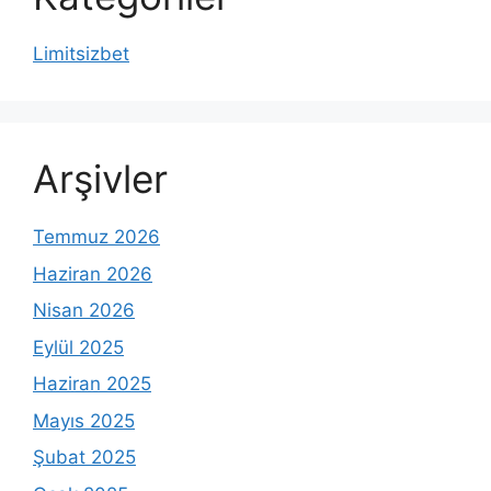
Limitsizbet
Arşivler
Temmuz 2026
Haziran 2026
Nisan 2026
Eylül 2025
Haziran 2025
Mayıs 2025
Şubat 2025