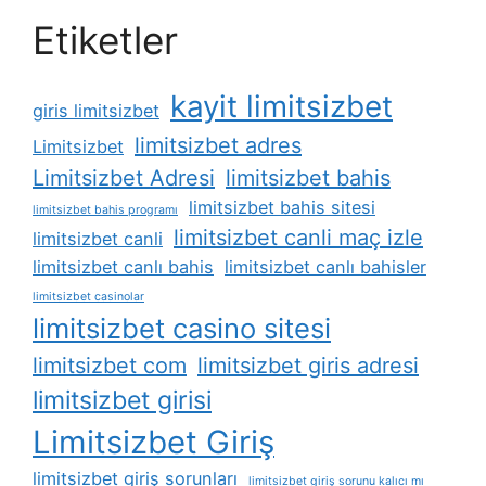
Etiketler
kayit limitsizbet
giris limitsizbet
limitsizbet adres
Limitsizbet
Limitsizbet Adresi
limitsizbet bahis
limitsizbet bahis sitesi
limitsizbet bahis programı
limitsizbet canli maç izle
limitsizbet canli
limitsizbet canlı bahis
limitsizbet canlı bahisler
limitsizbet casinolar
limitsizbet casino sitesi
limitsizbet com
limitsizbet giris adresi
limitsizbet girisi
Limitsizbet Giriş
limitsizbet giriş sorunları
limitsizbet giriş sorunu kalıcı mı