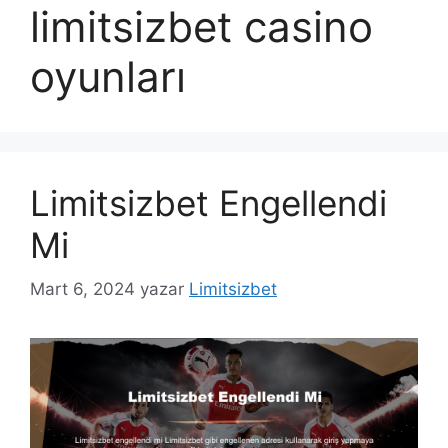
limitsizbet casino
oyunları
Limitsizbet Engellendi
Mi
Mart 6, 2024
yazar
Limitsizbet