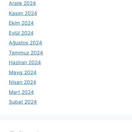
Aralık 2024
Kasım 2024
Ekim 2024
Eylül 2024
Ağustos 2024
Temmuz 2024
Haziran 2024
Mayıs 2024
Nisan 2024
Mart 2024
Şubat 2024