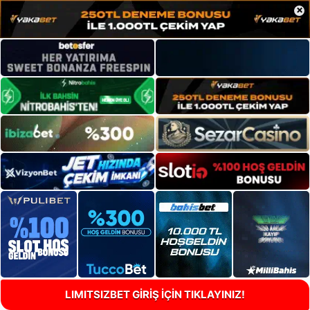
×
LIMITSIZBET GİRİŞ İÇİN TIKLAYINIZ!