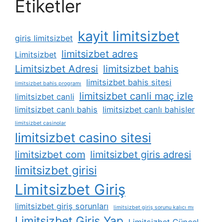
Etiketler
kayit limitsizbet
giris limitsizbet
limitsizbet adres
Limitsizbet
Limitsizbet Adresi
limitsizbet bahis
limitsizbet bahis sitesi
limitsizbet bahis programı
limitsizbet canli maç izle
limitsizbet canli
limitsizbet canlı bahis
limitsizbet canlı bahisler
limitsizbet casinolar
limitsizbet casino sitesi
limitsizbet com
limitsizbet giris adresi
limitsizbet girisi
Limitsizbet Giriş
limitsizbet giriş sorunları
limitsizbet giriş sorunu kalıcı mı
Limitsizbet Giriş Yap