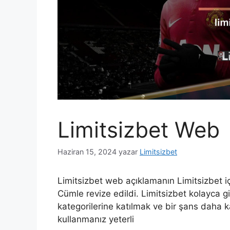
Limitsizbet Web
Haziran 15, 2024
yazar
Limitsizbet
Limitsizbet web açıklamanın Limitsizbet i
Cümle revize edildi. Limitsizbet kolayca g
kategorilerine katılmak ve bir şans daha k
kullanmanız yeterli