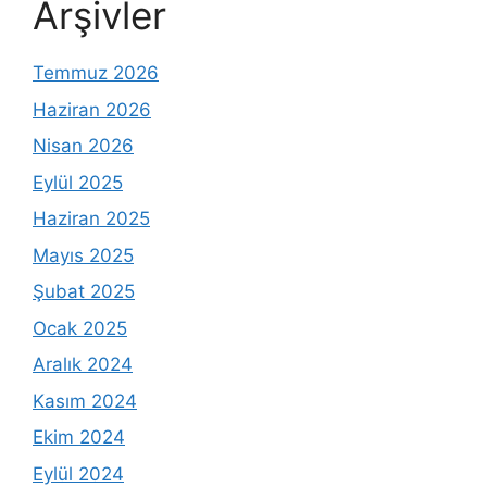
Arşivler
Temmuz 2026
Haziran 2026
Nisan 2026
Eylül 2025
Haziran 2025
Mayıs 2025
Şubat 2025
Ocak 2025
Aralık 2024
Kasım 2024
Ekim 2024
Eylül 2024