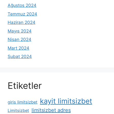
Ağustos 2024
Temmuz 2024
Haziran 2024
Mayıs 2024
Nisan 2024
Mart 2024
Şubat 2024
Etiketler
kayit limitsizbet
giris limitsizbet
limitsizbet adres
Limitsizbet