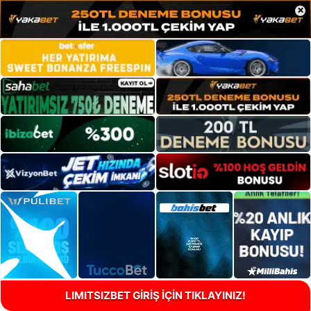
×
LIMITSIZBET GİRİŞ İÇİN TIKLAYINIZ!