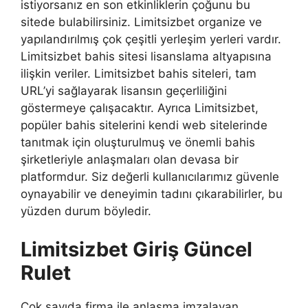
istiyorsanız en son etkinliklerin çoğunu bu
sitede bulabilirsiniz. Limitsizbet organize ve
yapılandırılmış çok çeşitli yerleşim yerleri vardır.
Limitsizbet bahis sitesi lisanslama altyapısına
ilişkin veriler. Limitsizbet bahis siteleri, tam
URL’yi sağlayarak lisansın geçerliliğini
göstermeye çalışacaktır. Ayrıca Limitsizbet,
popüler bahis sitelerini kendi web sitelerinde
tanıtmak için oluşturulmuş ve önemli bahis
şirketleriyle anlaşmaları olan devasa bir
platformdur. Siz değerli kullanıcılarımız güvenle
oynayabilir ve deneyimin tadını çıkarabilirler, bu
yüzden durum böyledir.
Limitsizbet Giriş Güncel
Rulet
Çok sayıda firma ile anlaşma imzalayan