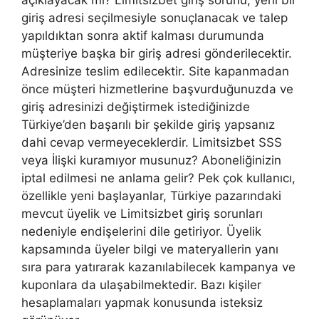
giriş adresi seçilmesiyle sonuçlanacak ve talep
yapıldıktan sonra aktif kalması durumunda
müşteriye başka bir giriş adresi gönderilecektir.
Adresinize teslim edilecektir. Site kapanmadan
önce müşteri hizmetlerine başvurduğunuzda ve
giriş adresinizi değiştirmek istediğinizde
Türkiye’den başarılı bir şekilde giriş yapsanız
dahi cevap vermeyeceklerdir. Limitsizbet SSS
veya İlişki kuramıyor musunuz? Aboneliğinizin
iptal edilmesi ne anlama gelir? Pek çok kullanıcı,
özellikle yeni başlayanlar, Türkiye pazarındaki
mevcut üyelik ve Limitsizbet giriş sorunları
nedeniyle endişelerini dile getiriyor. Üyelik
kapsamında üyeler bilgi ve materyallerin yanı
sıra para yatırarak kazanılabilecek kampanya ve
kuponlara da ulaşabilmektedir. Bazı kişiler
hesaplamaları yapmak konusunda isteksiz