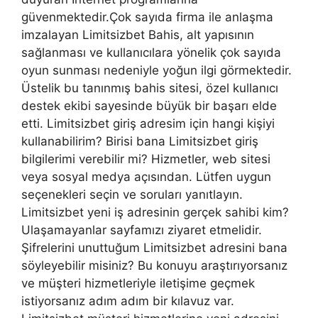
güvenmektedir.Çok sayıda firma ile anlaşma
imzalayan Limitsizbet Bahis, alt yapısının
sağlanması ve kullanıcılara yönelik çok sayıda
oyun sunması nedeniyle yoğun ilgi görmektedir.
Üstelik bu tanınmış bahis sitesi, özel kullanıcı
destek ekibi sayesinde büyük bir başarı elde
etti. Limitsizbet giriş adresim için hangi kişiyi
kullanabilirim? Birisi bana Limitsizbet giriş
bilgilerimi verebilir mi? Hizmetler, web sitesi
veya sosyal medya açısından. Lütfen uygun
seçenekleri seçin ve soruları yanıtlayın.
Limitsizbet yeni iş adresinin gerçek sahibi kim?
Ulaşamayanlar sayfamızı ziyaret etmelidir.
Şifrelerini unuttuğum Limitsizbet adresini bana
söyleyebilir misiniz? Bu konuyu araştırıyorsanız
ve müşteri hizmetleriyle iletişime geçmek
istiyorsanız adım adım bir kılavuz var.