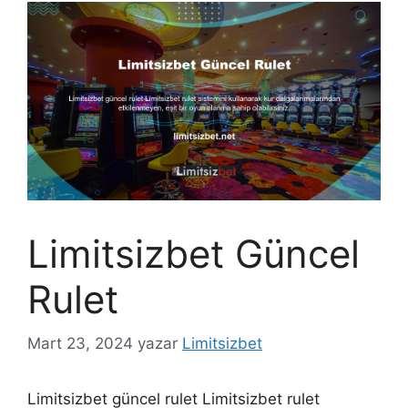
Limitsizbet Güncel
Rulet
Mart 23, 2024
yazar
Limitsizbet
Limitsizbet güncel rulet Limitsizbet rulet