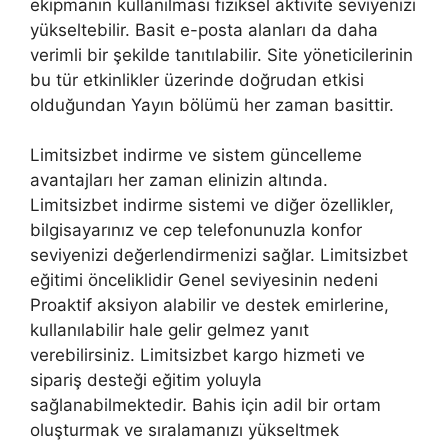
ekipmanın kullanılması fiziksel aktivite seviyenizi
yükseltebilir. Basit e-posta alanları da daha
verimli bir şekilde tanıtılabilir. Site yöneticilerinin
bu tür etkinlikler üzerinde doğrudan etkisi
olduğundan Yayın bölümü her zaman basittir.
Limitsizbet indirme ve sistem güncelleme
avantajları her zaman elinizin altında.
Limitsizbet indirme sistemi ve diğer özellikler,
bilgisayarınız ve cep telefonunuzla konfor
seviyenizi değerlendirmenizi sağlar. Limitsizbet
eğitimi önceliklidir Genel seviyesinin nedeni
Proaktif aksiyon alabilir ve destek emirlerine,
kullanılabilir hale gelir gelmez yanıt
verebilirsiniz. Limitsizbet kargo hizmeti ve
sipariş desteği eğitim yoluyla
sağlanabilmektedir. Bahis için adil bir ortam
oluşturmak ve sıralamanızı yükseltmek