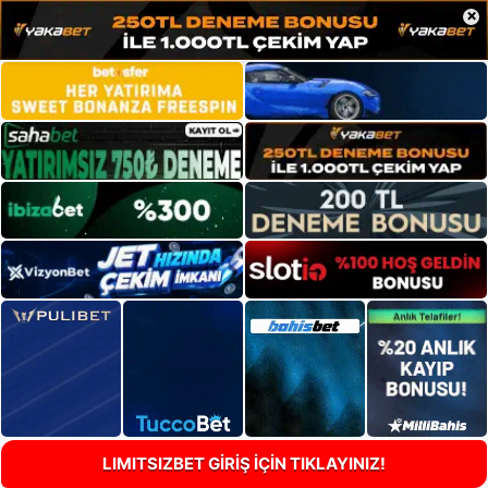
×
LIMITSIZBET GİRİŞ İÇİN TIKLAYINIZ!