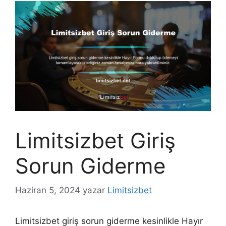
Limitsizbet Giriş
Sorun Giderme
Haziran 5, 2024
yazar
Limitsizbet
Limitsizbet giriş sorun giderme kesinlikle Hayır