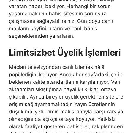
yaratan haberi bekliyor. Herhangi bir sorun
yaşamamak için bahis sitesinin sorunsuz
çalışmasını sağlayabilirsiniz. Gün boyu canlı
maçların keyfini çıkarın ve canlı bahis
seçeneklerinden yararlanın.
Limitsizbet Üyelik İşlemleri
Maçları televizyondan canlı izlemek hâlâ
popülerliğini koruyor. Ancak her sayfadaki içerik
beklenen kalite standartlarını karşılamıyor. Veri
aktarımları sıkıştığında hayal kırıklıkları ortaya
çıkabilir. Ayrıca bireyler üyelik gerektiren sitelere
erişim sağlayamamaktadır. Yayın ücretlerinin
düşük maliyeti, kimin mali sıkıntıyla karşı karşıya
olmadığını da açıkça ortaya koyuyor. Yetkisiz
olarak faaliyet gösteren bahisçiler, rakiplerinden