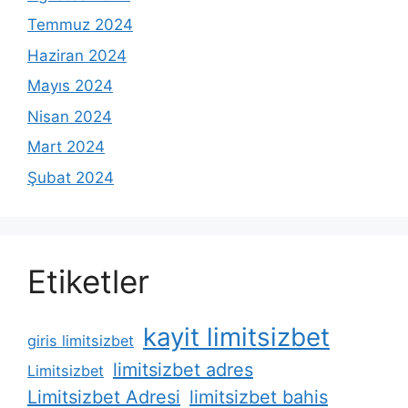
Temmuz 2024
Haziran 2024
Mayıs 2024
Nisan 2024
Mart 2024
Şubat 2024
Etiketler
kayit limitsizbet
giris limitsizbet
limitsizbet adres
Limitsizbet
Limitsizbet Adresi
limitsizbet bahis