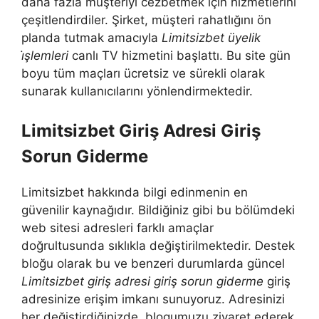
daha fazla müşteriyi cezbetmek için hizmetlerini
çeşitlendirdiler. Şirket, müşteri rahatlığını ön
planda tutmak amacıyla
Limitsizbet üyelik
i̇şlemleri
canlı TV hizmetini başlattı. Bu site gün
boyu tüm maçları ücretsiz ve sürekli olarak
sunarak kullanıcılarını yönlendirmektedir.
Limitsizbet Giriş Adresi Giriş
Sorun Giderme
Limitsizbet hakkında bilgi edinmenin en
güvenilir kaynağıdır. Bildiğiniz gibi bu bölümdeki
web sitesi adresleri farklı amaçlar
doğrultusunda sıklıkla değiştirilmektedir. Destek
bloğu olarak bu ve benzeri durumlarda güncel
Limitsizbet giriş adresi giriş sorun giderme
giriş
adresinize erişim imkanı sunuyoruz. Adresinizi
her değiştirdiğinizde, blogumuzu ziyaret ederek