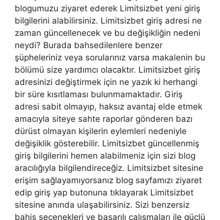
blogumuzu ziyaret ederek Limitsizbet yeni giriş
bilgilerini alabilirsiniz. Limitsizbet giriş adresi ne
zaman güncellenecek ve bu değişikliğin nedeni
neydi? Burada bahsedilenlere benzer
şüpheleriniz veya sorularınız varsa makalenin bu
bölümü size yardımcı olacaktır. Limitsizbet giriş
adresinizi değiştirmek için ne yazık ki herhangi
bir süre kısıtlaması bulunmamaktadır. Giriş
adresi sabit olmayıp, haksız avantaj elde etmek
amacıyla siteye sahte raporlar gönderen bazı
dürüst olmayan kişilerin eylemleri nedeniyle
değişiklik gösterebilir. Limitsizbet güncellenmiş
giriş bilgilerini hemen alabilmeniz için sizi blog
aracılığıyla bilgilendireceğiz. Limitsizbet sitesine
erişim sağlayamıyorsanız blog sayfamızı ziyaret
edip giriş yap butonuna tıklayarak Limitsizbet
sitesine anında ulaşabilirsiniz. Sizi benzersiz
bahis seçenekleri ve başarılı çalışmaları ile güçlü