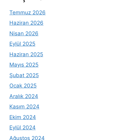
Temmuz 2026
Haziran 2026
Nisan 2026
Eylül 2025
Haziran 2025
Mayıs 2025
Şubat 2025
Ocak 2025
Aralık 2024
Kasım 2024
Ekim 2024
Eylül 2024
Ağustos 2024