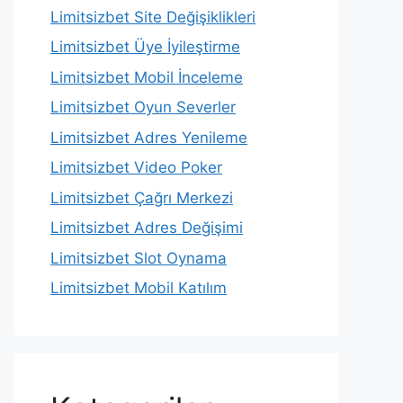
Limitsizbet Site Değişiklikleri
Limitsizbet Üye İyileştirme
Limitsizbet Mobil İnceleme
Limitsizbet Oyun Severler
Limitsizbet Adres Yenileme
Limitsizbet Video Poker
Limitsizbet Çağrı Merkezi
Limitsizbet Adres Değişimi
Limitsizbet Slot Oynama
Limitsizbet Mobil Katılım