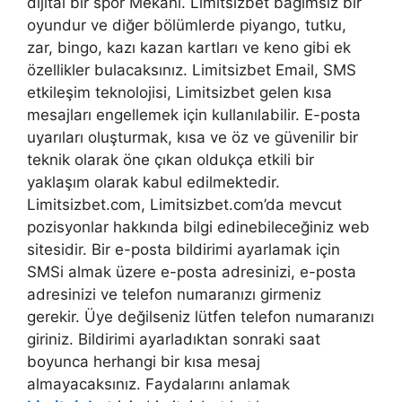
dijital bir spor Mekânı. Limitsizbet bağımsız bir
oyundur ve diğer bölümlerde piyango, tutku,
zar, bingo, kazı kazan kartları ve keno gibi ek
özellikler bulacaksınız. Limitsizbet Email, SMS
etkileşim teknolojisi, Limitsizbet gelen kısa
mesajları engellemek için kullanılabilir. E-posta
uyarıları oluşturmak, kısa ve öz ve güvenilir bir
teknik olarak öne çıkan oldukça etkili bir
yaklaşım olarak kabul edilmektedir.
Limitsizbet.com, Limitsizbet.com’da mevcut
pozisyonlar hakkında bilgi edinebileceğiniz web
sitesidir. Bir e-posta bildirimi ayarlamak için
SMSi almak üzere e-posta adresinizi, e-posta
adresinizi ve telefon numaranızı girmeniz
gerekir. Üye değilseniz lütfen telefon numaranızı
giriniz. Bildirimi ayarladıktan sonraki saat
boyunca herhangi bir kısa mesaj
almayacaksınız. Faydalarını anlamak