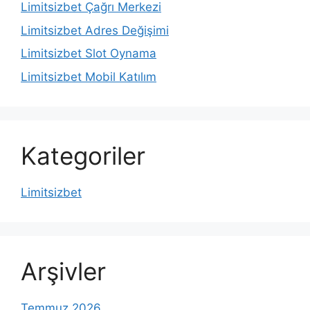
Limitsizbet Çağrı Merkezi
Limitsizbet Adres Değişimi
Limitsizbet Slot Oynama
Limitsizbet Mobil Katılım
Kategoriler
Limitsizbet
Arşivler
Temmuz 2026