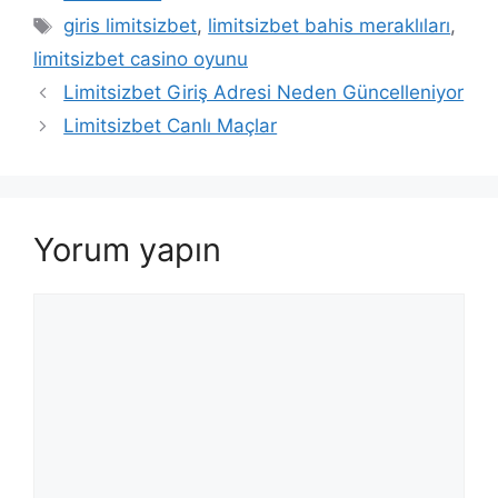
Etiketler
giris limitsizbet
,
limitsizbet bahis meraklıları
,
limitsizbet casino oyunu
Limitsizbet Giriş Adresi Neden Güncelleniyor
Limitsizbet Canlı Maçlar
Yorum yapın
Yorum