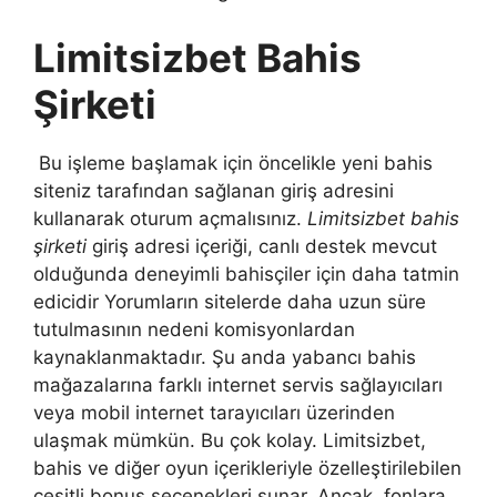
Limitsizbet Bahis
Şirketi
Bu işleme başlamak için öncelikle yeni bahis
siteniz tarafından sağlanan giriş adresini
kullanarak oturum açmalısınız.
Limitsizbet bahis
şirketi
giriş adresi içeriği, canlı destek mevcut
olduğunda deneyimli bahisçiler için daha tatmin
edicidir Yorumların sitelerde daha uzun süre
tutulmasının nedeni komisyonlardan
kaynaklanmaktadır. Şu anda yabancı bahis
mağazalarına farklı internet servis sağlayıcıları
veya mobil internet tarayıcıları üzerinden
ulaşmak mümkün. Bu çok kolay. Limitsizbet,
bahis ve diğer oyun içerikleriyle özelleştirilebilen
çeşitli bonus seçenekleri sunar. Ancak, fonlara