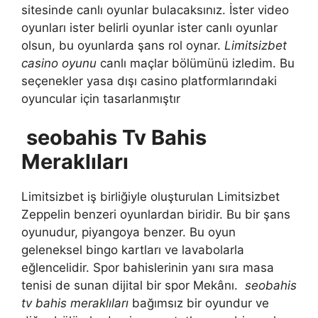
sitesinde canlı oyunlar bulacaksınız. İster video
oyunları ister belirli oyunlar ister canlı oyunlar
olsun, bu oyunlarda şans rol oynar.
Limitsizbet
casino oyunu
canlı maçlar bölümünü izledim. Bu
seçenekler yasa dışı casino platformlarındaki
oyuncular için tasarlanmıştır
seobahis Tv Bahis
Meraklıları
Limitsizbet iş birliğiyle oluşturulan Limitsizbet
Zeppelin benzeri oyunlardan biridir. Bu bir şans
oyunudur, piyangoya benzer. Bu oyun
geleneksel bingo kartları ve lavabolarla
eğlencelidir. Spor bahislerinin yanı sıra masa
tenisi de sunan dijital bir spor Mekânı.
seobahis
tv bahis meraklıları
bağımsız bir oyundur ve