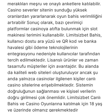
meraklıları meşru ve onaylı anketlere katılabilir.
Casino severler sitenin sunduğu yüksek
oranlardan yararlanarak oyun bahis verimliliğini
artırabilir Sonuç olarak, bazı çevrimiçi
platformlar casinoya atıfta bulunmak için slot
makinesi terimini kullanabilir. Limitsizbet Bahis,
kullanıcı dostu ara yüzü ve QR kod ve banka
havalesi gibi ödeme teknolojilerinin
entegrasyonu nedeniyle kullanıcılar tarafından
tercih edilmektedir. Lisanslı ürünler ve zaman
tasarrufu müşteriler için avantajdır. Bu alanda
da kaliteli web siteleri oluşturuluyor ancak şu
anda yalnızca casinolar ilgilenen kişiler canlı
casino sitelerine erişebilmektedir. Sistemin
doğruluğunun sağlanması ve kişisel verilerin
doğru girilmesi çok önemlidir. Limitsizbet Canlı
Bahis ve Casino Oyunlarına katılmak için 18 yaş
ve üzerinde olmanız gerekmektedir