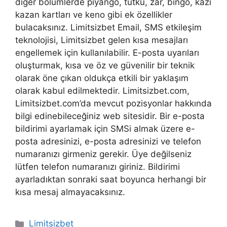
diğer bölümlerde piyango, tutku, zar, bingo, kazı
kazan kartları ve keno gibi ek özellikler
bulacaksınız. Limitsizbet Email, SMS etkileşim
teknolojisi, Limitsizbet gelen kısa mesajları
engellemek için kullanılabilir. E-posta uyarıları
oluşturmak, kısa ve öz ve güvenilir bir teknik
olarak öne çıkan oldukça etkili bir yaklaşım
olarak kabul edilmektedir. Limitsizbet.com,
Limitsizbet.com’da mevcut pozisyonlar hakkında
bilgi edinebileceğiniz web sitesidir. Bir e-posta
bildirimi ayarlamak için SMSi almak üzere e-
posta adresinizi, e-posta adresinizi ve telefon
numaranızı girmeniz gerekir. Üye değilseniz
lütfen telefon numaranızı giriniz. Bildirimi
ayarladıktan sonraki saat boyunca herhangi bir
kısa mesaj almayacaksınız.
Kategoriler
Limitsizbet