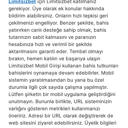
Limitsizbet
için Limitsizbet katılmanız
gerekiyor. Üye olarak ek konular hakkında
bildirim alabilirsiniz. Onların hızlı tepkisi geri
çekilmenizi engelliyor. Benzer şekilde, bahis
yatırırken canlı desteğe sahip olmak, bahis
tutarınızın sabit kalmasını ve paranızın
hesabınıza hızlı ve verimli bir şekilde
aktarılmasını garanti eder. Tembel olmayı
bırakın, hemen katılın ve başarıya ulaşın
Limitsizbet Mobil Girişi kullanan bahis tutkunları
bahislerini oynamaya devam edebilirler. Mobil
sistemin yaratılmasından bu yana bu özel
durumla ilgili çok sayıda çalışma yapılmıştır.
Lütfen şirketin bir mobil uygulama geliştirdiğini
unutmayın. Bununla birlikte, URL sisteminizin
varlığını gösteren metrikleri kullanmanızı
öneririz. Adresi bir URL olarak değiştirerek de
web sitesini ziyaret edebilirsiniz. Üyelik bilgileri